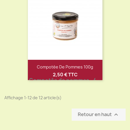
Compotée De Pommes 100g
Prix
2,50 € TTC
Compotée de pommes . 4
mois et +
Affichage 1-12 de 12 article(s)
Retour en haut
