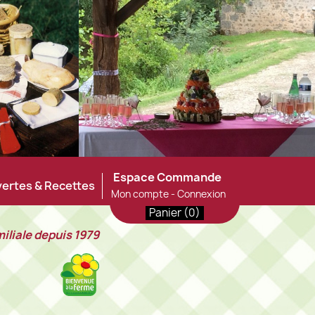
Espace Commande
vertes & Recettes
Mon compte - Connexion
Panier
(0)
iliale depuis 1979