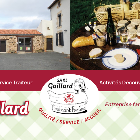
rvice Traiteur
Activités Décou
Entreprise fam