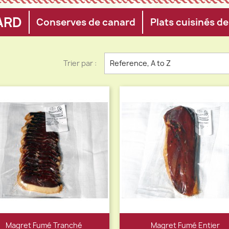
ARD
Conserves de canard
Plats cuisinés d
Trier par :
Reference, A to Z
Magret Fumé Tranché
Magret Fumé Entier
Aperçu rapide
Aperçu rapide

