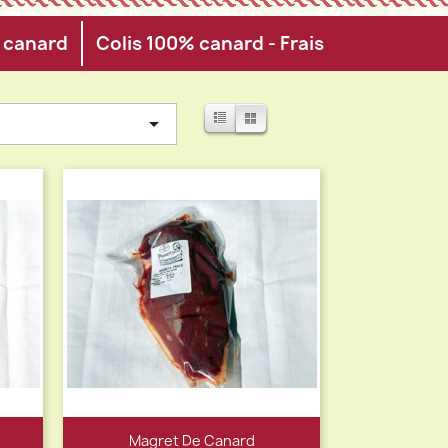
e canard
Colis 100% canard - Frais
List
grid

Magret De Canard
Aperçu rapide
